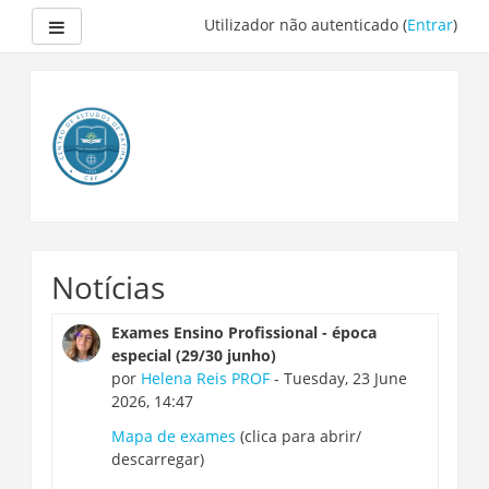
Painel lateral
Utilizador não autenticado (
Entrar
)
Ir
para
o
conteúdo
principal
Notícias
Exames Ensino Profissional - época
especial (29/30 junho)
por
Helena Reis PROF
- Tuesday, 23 June
2026, 14:47
Mapa de exames
(clica para abrir/
descarregar)